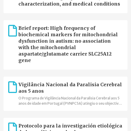
characterization, and medical conditions
Brief report: High frequency of
biochemical markers for mitochondrial
dysfunction in autism: no association
with the mitochondrial
aspartate/glutamate carrier SLC25A12
gene
Vigilância Nacional da Paralisia Cerebral
aos 5 anos
O Programa de Vigilância Nacional da Paralisia Cerebral aos 5
anos de idade em Portugal (PVNPC5A) atingiu o seu objectivo
de cobertura nacional, está integrado na Surveillance of
Cerebral Palsy in Europe (SCPE), onde foi o primeiro registo
com cobertura nacional, e assinou o acordo de cooperação
com o Joint Research Centre da Comissão Europeia para
Protocolo para la investigación etiológica
integrar a Plataforma Europeia de Registos de Doenças