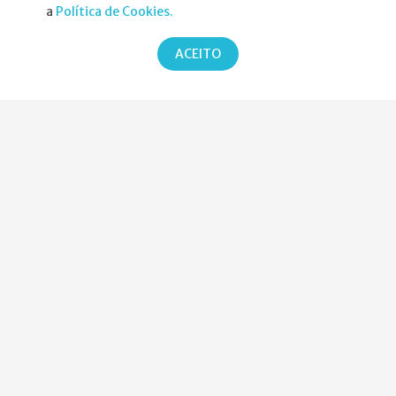
a
Política de Cookies.
Atribuição da Bolsa SPND
ACEITO
Agenda
Política de Privacidade
Parcerias