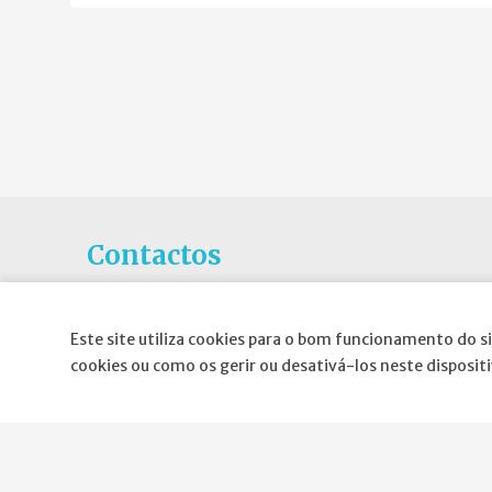
Contactos
Rua Gaivotas em Terra N.6C, Piso 0
1990-601 Lisboa
Este site utiliza cookies para o bom funcionamento do si
cookies ou como os gerir ou desativá-los neste disposit
E-mail
:
geral@spnd-spp.com
Telefone:
(+351) 217 574 680
(Chamada para a rede fixa nacional)
Fax:
(+351) 217 577 617