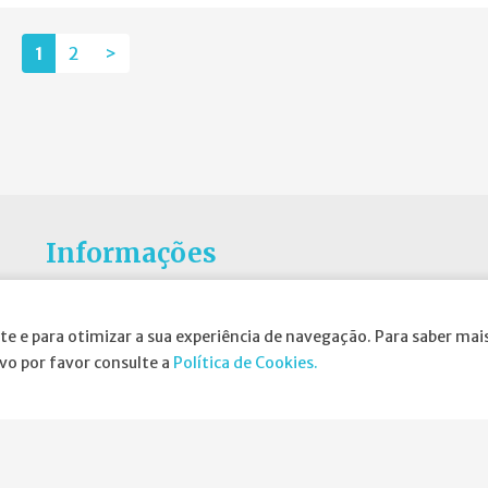
1
2
>
Informações
Atribuição da Bolsa SPND
te e para otimizar a sua experiência de navegação. Para saber mais
Agenda
ivo por favor consulte a
Política de Cookies.
Política de Privacidade