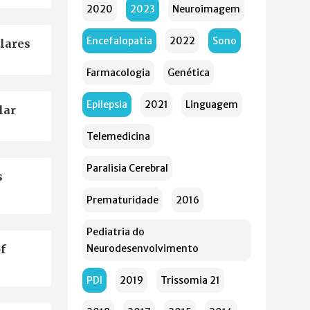
2020
2023
Neuroimagem
Encefalopatia
2022
Sono
olares
Farmacologia
Genética
Epilepsia
2021
Linguagem
lar
Telemedicina
Paralisia Cerebral
s
Prematuridade
2016
Pediatria do
f
Neurodesenvolvimento
PDI
2019
Trissomia 21