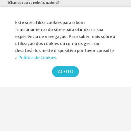
(Chamada para a rede fixa nacional)
Fax:
(+351) 217 577 617
Este site utiliza cookies para o bom
Siga-nos no
funcionamento do site e para otimizar a sua
experiência de navegação. Para saber mais sobre a
utilização dos cookies ou como os gerir ou
desativá-los neste dispositivo por favor consulte
a
Política de Cookies.
Informações
ACEITO
Atribuição da Bolsa SPND
Agenda
Política de Privacidade
Parcerias