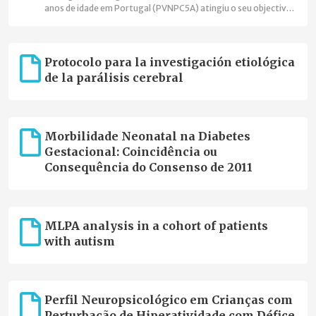
anos de idade em Portugal (PVNPC5A) atingiu o seu objectivo
de cobertura nacional, está integrado na Surveillance of
Cerebral Palsy in Europe (SCPE), onde foi o primeiro registo
com cobertura nacional, e assinou o acordo de cooperação
com o Joint Research Centre da Comissão Europeia para
Protocolo para la investigación etiológica
integrar a Plataforma Europeia de Registos de Doenças
de la parálisis cerebral
Raras."
Morbilidade Neonatal na Diabetes
Gestacional: Coincidência ou
Consequência do Consenso de 2011
MLPA analysis in a cohort of patients
with autism
Perfil Neuropsicológico em Crianças com
Perturbação de Hiperatividade com Défice