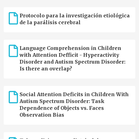
Cerebral Palsy in Europe (SCPE), onde foi o primeiro registo
com cobertura nacional, e assinou o acordo de cooperação
com o Joint Research Centre da Comissão Europeia para
Protocolo para la investigación etiológica
integrar a Plataforma Europeia de Registos de Doenças
de la parálisis cerebral
Raras."
Language Comprehension in Children
with Attention Defficit - Hyperactivity
Disorder and Autism Spectrum Disorder:
Is there an overlap?
Social Attention Deficits in Children With
Autism Spectrum Disorder: Task
Dependence of Objects vs. Faces
Observation Bias