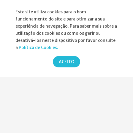
Este site utiliza cookies para o bom
Informações
funcionamento do site e para otimizar a sua
experiência de navegação. Para saber mais sobre a
utilização dos cookies ou como os gerir ou
Atribuição da Bolsa SPND
desativá-los neste dispositivo por favor consulte
Agenda
a
Política de Cookies.
Política de Privacidade
ACEITO
Parcerias