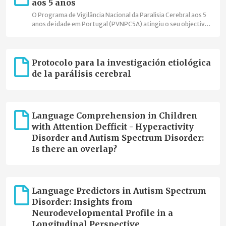
aos 5 anos
O Programa de Vigilância Nacional da Paralisia Cerebral aos 5
anos de idade em Portugal (PVNPC5A) atingiu o seu objectivo
de cobertura nacional, está integrado na Surveillance of
Cerebral Palsy in Europe (SCPE), onde foi o primeiro registo
com cobertura nacional, e assinou o acordo de cooperação
com o Joint Research Centre da Comissão Europeia para
Protocolo para la investigación etiológica
integrar a Plataforma Europeia de Registos de Doenças
de la parálisis cerebral
Raras."
Language Comprehension in Children
with Attention Defficit - Hyperactivity
Disorder and Autism Spectrum Disorder:
Is there an overlap?
Language Predictors in Autism Spectrum
Disorder: Insights from
Neurodevelopmental Profile in a
Longitudinal Perspective