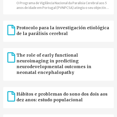
O Programa de Vigilância Nacional da Paralisia Cerebral aos 5
anos de idade em Portugal (PVNPC5A) atingiu o seu objectivo
de cobertura nacional, está integrado na Surveillance of
Cerebral Palsy in Europe (SCPE), onde foi o primeiro registo
com cobertura nacional, e assinou o acordo de cooperação
com o Joint Research Centre da Comissão Europeia para
Protocolo para la investigación etiológica
integrar a Plataforma Europeia de Registos de Doenças
de la parálisis cerebral
Raras."
The role of early functional
neuroimaging in predicting
neurodevelopmental outcomes in
neonatal encephalopathy
Hábitos e problemas do sono dos dois aos
dez anos: estudo populacional