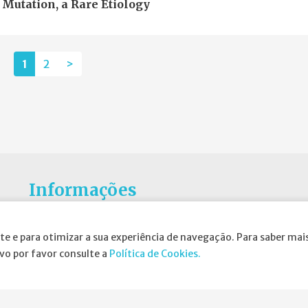
Mutation, a Rare Etiology
1
2
>
Informações
Atribuição da Bolsa SPND
te e para otimizar a sua experiência de navegação. Para saber mais
Agenda
ivo por favor consulte a
Política de Cookies.
Política de Privacidade