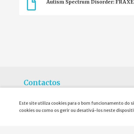
Autism Spectrum Disorder: FRAXE 
Contactos
Rua Gaivotas em Terra N.6C, Piso 0
Este site utiliza cookies para o bom funcionamento do si
1990-601 Lisboa
cookies ou como os gerir ou desativá-los neste disposit
E-mail
:
geral@spnd-spp.com
Telefone:
(+351) 217 574 680
(Chamada para a rede fixa nacional)