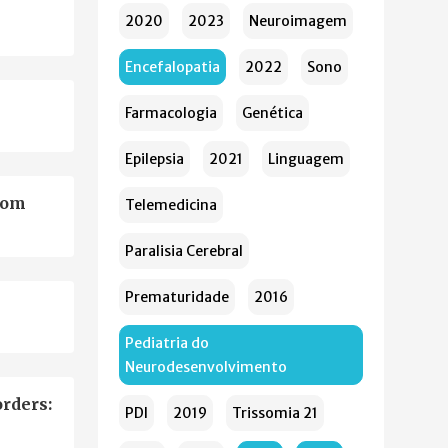
2020
2023
Neuroimagem
Encefalopatia
2022
Sono
Farmacologia
Genética
Epilepsia
2021
Linguagem
com
Telemedicina
Paralisia Cerebral
Prematuridade
2016
Pediatria do
Neurodesenvolvimento
orders:
PDI
2019
Trissomia 21