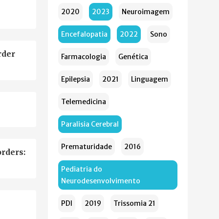
2020
2023
Neuroimagem
Encefalopatia
2022
Sono
rder
Farmacologia
Genética
Epilepsia
2021
Linguagem
Telemedicina
Paralisia Cerebral
Prematuridade
2016
orders:
Pediatria do
Neurodesenvolvimento
PDI
2019
Trissomia 21