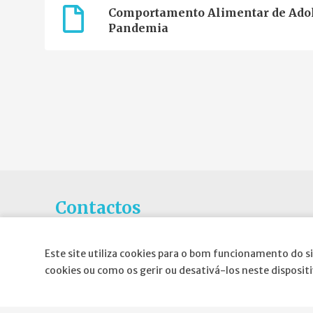
Comportamento Alimentar de Adol
Pandemia
Contactos
Rua Gaivotas em Terra N.6C, Piso 0
Este site utiliza cookies para o bom funcionamento do si
1990-601 Lisboa
cookies ou como os gerir ou desativá-los neste disposit
E-mail
:
geral@spnd-spp.com
Telefone:
(+351) 217 574 680