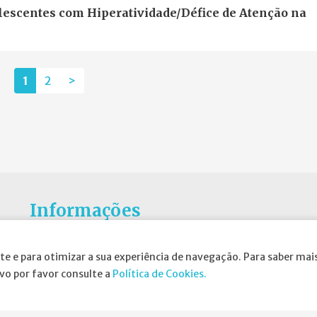
escentes com Hiperatividade/Défice de Atenção na
1
2
>
Informações
Atribuição da Bolsa SPND
te e para otimizar a sua experiência de navegação. Para saber mais
Agenda
ivo por favor consulte a
Política de Cookies.
Política de Privacidade