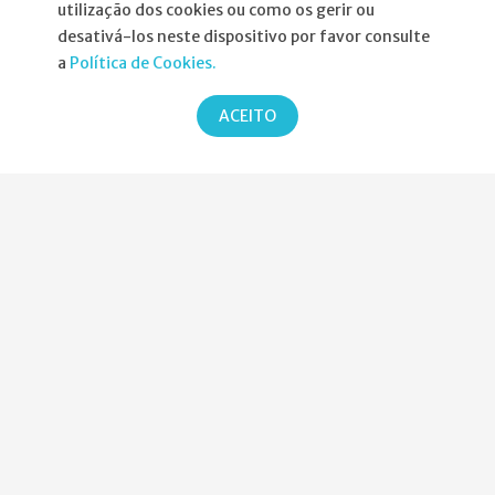
utilização dos cookies ou como os gerir ou
Informações
desativá-los neste dispositivo por favor consulte
a
Política de Cookies.
Atribuição da Bolsa SPND
ACEITO
Agenda
Política de Privacidade
Parcerias