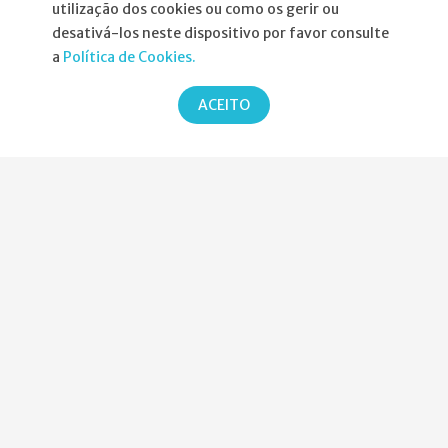
utilização dos cookies ou como os gerir ou
Informações
desativá-los neste dispositivo por favor consulte
a
Política de Cookies.
Atribuição da Bolsa SPND
ACEITO
Agenda
Política de Privacidade
Parcerias