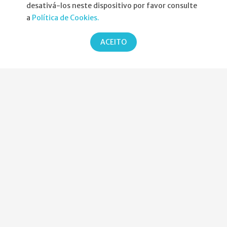
Informações
desativá-los neste dispositivo por favor consulte
a
Política de Cookies.
Atribuição da Bolsa SPND
ACEITO
Agenda
Política de Privacidade
Parcerias