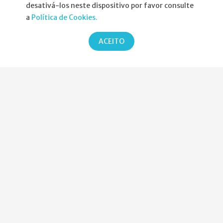
Informações
desativá-los neste dispositivo por favor consulte
a
Política de Cookies.
Atribuição da Bolsa SPND
ACEITO
Agenda
Política de Privacidade
Parcerias