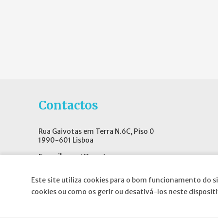
Contactos
Rua Gaivotas em Terra N.6C, Piso 0
1990-601 Lisboa
E-mail
:
geral@spnd-spp.com
Telefone:
(+351) 217 574 680
Este site utiliza cookies para o bom funcionamento do si
(Chamada para a rede fixa nacional)
cookies ou como os gerir ou desativá-los neste disposit
Fax:
(+351) 217 577 617
Siga-nos no