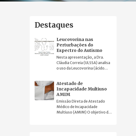
Destaques
Leucovorina nas
Perturbações do
Espectro do Autismo
Nesta apresentação, a Dra.
Cláudia Correia (ULSSA) analisa
o uso da Leucovorina (ácido
folínico) na Perturbação do
Espectro do Autismo.
Atestado de
Incapacidade Multiuso
AMIM
Emissão Direta de Atestado
Médico de Incapacidade
Multiuso (AMIM) O objetivo do
presente documento é
harmonizar e facilitar a prática
clínica.