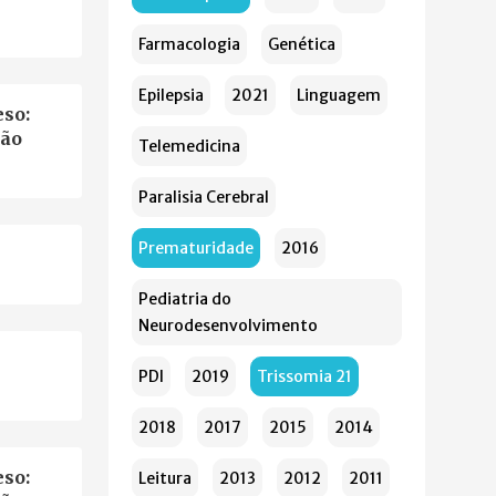
Farmacologia
Genética
Epilepsia
2021
Linguagem
so:
ção
Telemedicina
Paralisia Cerebral
Prematuridade
2016
Pediatria do
Neurodesenvolvimento
PDI
2019
Trissomia 21
2018
2017
2015
2014
so:
Leitura
2013
2012
2011