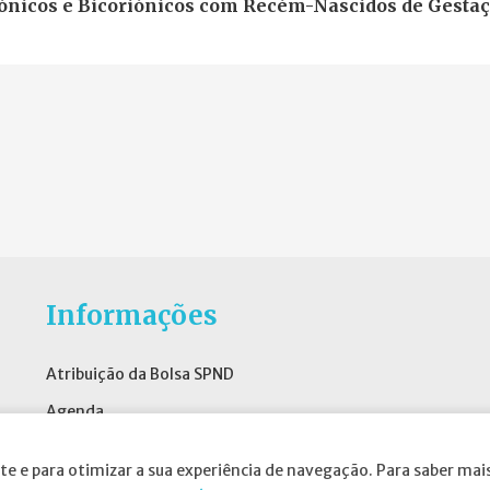
icos e Bicoriónicos com Recém-Nascidos de Gesta
Informações
Atribuição da Bolsa SPND
Agenda
Política de Privacidade
te e para otimizar a sua experiência de navegação. Para saber mais