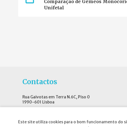
Comparação de Gémeos Monocorión
Unifetal
Contactos
Rua Gaivotas em Terra N.6C, Piso 0
1990-601 Lisboa
E-mail
:
geral@spnd-spp.com
Telefone:
(+351) 217 574 680
Este site utiliza cookies para o bom funcionamento do si
(Chamada para a rede fixa nacional)