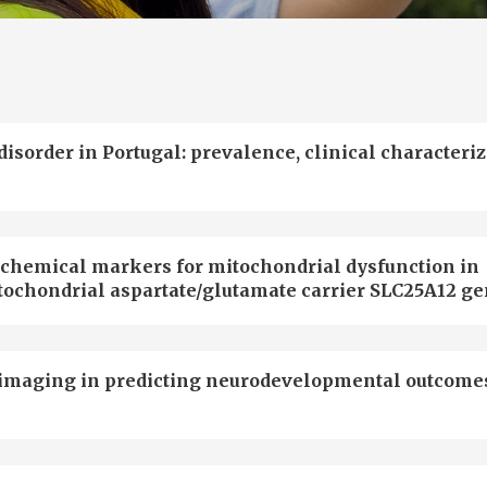
sorder in Portugal: prevalence, clinical characteriz
iochemical markers for mitochondrial dysfunction in
itochondrial aspartate/glutamate carrier SLC25A12 g
roimaging in predicting neurodevelopmental outcome