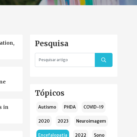
Pesquisa
ation,
ene
Tópicos
s in
Autismo
PHDA
COVID-19
2020
2023
Neuroimagem
Encefalopatia
2022
Sono