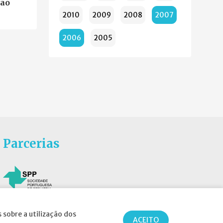
ção
2010
2009
2008
2007
2006
2005
Parcerias
 sobre a utilização dos
ACEITO