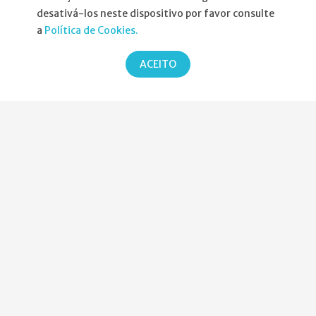
Informações
desativá-los neste dispositivo por favor consulte
a
Política de Cookies.
Atribuição da Bolsa SPND
ACEITO
Agenda
Política de Privacidade
Parcerias