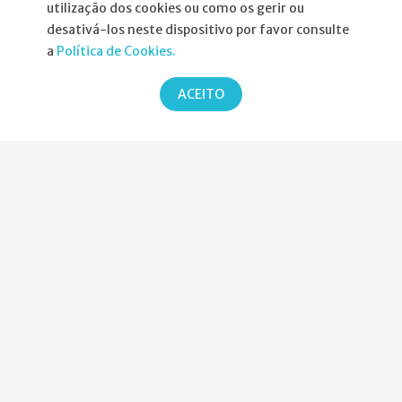
utilização dos cookies ou como os gerir ou
Informações
desativá-los neste dispositivo por favor consulte
a
Política de Cookies.
Atribuição da Bolsa SPND
ACEITO
Agenda
Política de Privacidade
Parcerias