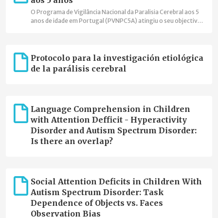
aos 5 anos
O Programa de Vigilância Nacional da Paralisia Cerebral aos 5
anos de idade em Portugal (PVNPC5A) atingiu o seu objectivo
de cobertura nacional, está integrado na Surveillance of
Cerebral Palsy in Europe (SCPE), onde foi o primeiro registo
com cobertura nacional, e assinou o acordo de cooperação
com o Joint Research Centre da Comissão Europeia para
Protocolo para la investigación etiológica
integrar a Plataforma Europeia de Registos de Doenças
de la parálisis cerebral
Raras."
Language Comprehension in Children
with Attention Defficit - Hyperactivity
Disorder and Autism Spectrum Disorder:
Is there an overlap?
Social Attention Deficits in Children With
Autism Spectrum Disorder: Task
Dependence of Objects vs. Faces
Observation Bias