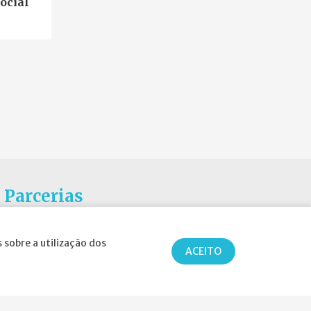
ocial
Parcerias
 sobre a utilização dos
ACEITO