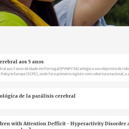
erebral aos 5 anos
ebral aos 5 anos de idade em Portugal (PVNPC5A) atingiu o seu objectivo de cob
l Palsy in Europe (SCPE), onde foi o primeiro registo com cobertura nacional, e 
 da Comissão Europeia para integrar a Plataforma Europeia de Registos de Do
ológica de la parálisis cerebral
n with Attention Defficit - Hyperactivity Disorder 