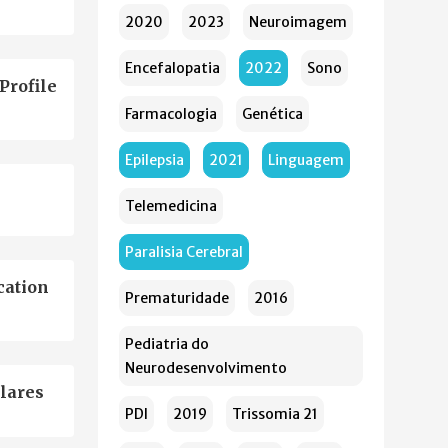
2020
2023
Neuroimagem
Encefalopatia
2022
Sono
Profile
Farmacologia
Genética
Epilepsia
2021
Linguagem
Telemedicina
Paralisia Cerebral
cation
Prematuridade
2016
Pediatria do
Neurodesenvolvimento
olares
PDI
2019
Trissomia 21