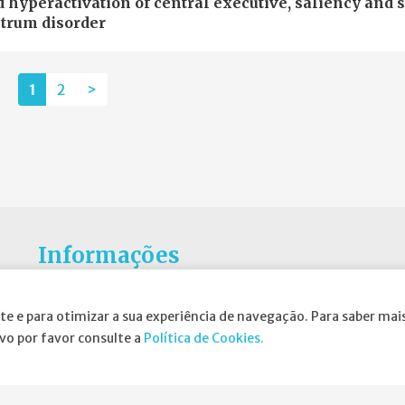
hyperactivation of central executive, saliency and s
ctrum disorder
1
2
>
Informações
Atribuição da Bolsa SPND
te e para otimizar a sua experiência de navegação. Para saber mais
Agenda
ivo por favor consulte a
Política de Cookies.
Política de Privacidade