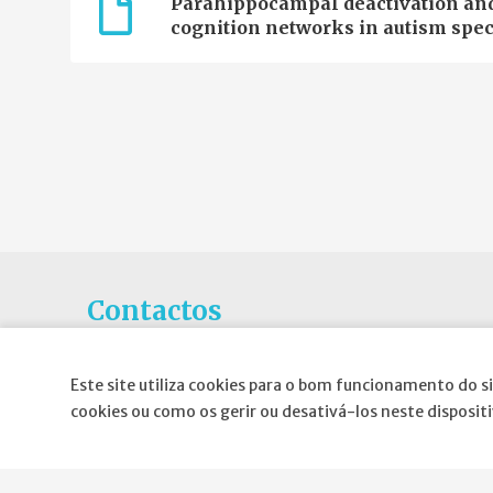
Parahippocampal deactivation and 
cognition networks in autism spe
Contactos
Rua Gaivotas em Terra N.6C, Piso 0
Este site utiliza cookies para o bom funcionamento do si
1990-601 Lisboa
cookies ou como os gerir ou desativá-los neste disposit
E-mail
:
geral@spnd-spp.com
Telefone:
(+351) 217 574 680
(Chamada para a rede fixa nacional)