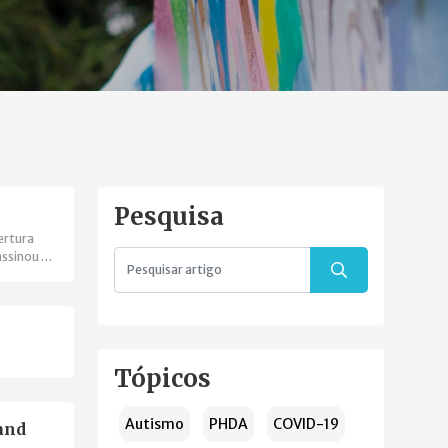
Pesquisa
ertura
assinou o
enças
Tópicos
Autismo
PHDA
COVID-19
and