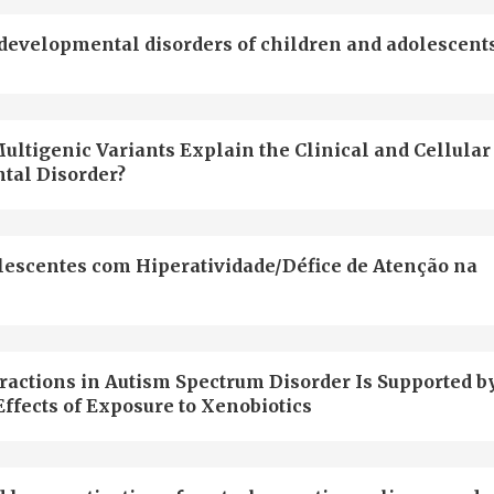
developmental disorders of children and adolescent
ultigenic Variants Explain the Clinical and Cellular
tal Disorder?
escentes com Hiperatividade/Défice de Atenção na
actions in Autism Spectrum Disorder Is Supported b
ffects of Exposure to Xenobiotics