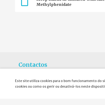
Methylphenidate
Contactos
Rua Gaivotas em Terra N.6C, Piso 0
Este site utiliza cookies para o bom funcionamento do si
1990-601 Lisboa
cookies ou como os gerir ou desativá-los neste disposit
E-mail
:
geral@spnd-spp.com
Telefone:
(+351) 217 574 680
(Chamada para a rede fixa nacional)