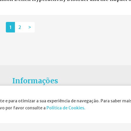
1
2
>
Informações
Atribuição da Bolsa SPND
te e para otimizar a sua experiência de navegação. Para saber mais
Agenda
ivo por favor consulte a
Política de Cookies.
Política de Privacidade