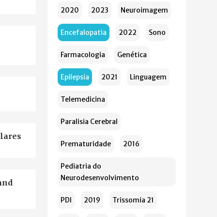
2020
2023
Neuroimagem
Encefalopatia
2022
Sono
Farmacologia
Genética
Epilepsia
2021
Linguagem
Telemedicina
Paralisia Cerebral
olares
Prematuridade
2016
Pediatria do
Neurodesenvolvimento
and
PDI
2019
Trissomia 21