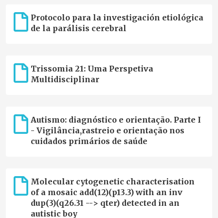
com cobertura nacional, e assinou o acordo de cooperação
com o Joint Research Centre da Comissão Europeia para
Protocolo para la investigación etiológica
integrar a Plataforma Europeia de Registos de Doenças
de la parálisis cerebral
Raras."
Trissomia 21: Uma Perspetiva
Multidisciplinar
Autismo: diagnóstico e orientação. Parte I
- Vigilância,rastreio e orientação nos
cuidados primários de saúde
Molecular cytogenetic characterisation
of a mosaic add(12)(p13.3) with an inv
dup(3)(q26.31 --> qter) detected in an
autistic boy